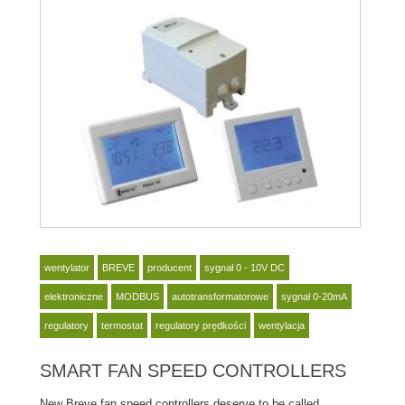
wentylator
BREVE
producent
sygnał 0 - 10V DC
elektroniczne
MODBUS
autotransformatorowe
sygnał 0-20mA
regulatory
termostat
regulatory prędkości
wentylacja
SMART FAN SPEED CONTROLLERS
New Breve fan speed controllers deserve to be called