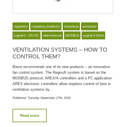
regulatory
regulatory prędkości
wentylacja
wentylator
sygnał 0 - 10V DC
elektroniczne
MODBUS
sygnał 0-20mA
VENTILATION SYSTEMS – HOW TO
CONTROL THEM?
Breve recommends one of its new products – an innovative
fan control system. The Regisoft system is based on the
MODBUS protocol, AREX/A controllers and a PC application.
AREX electronic controllers allow stepless control of fans in
ventilation systems by...
Published: Tuesday September 27th, 2016
Read more