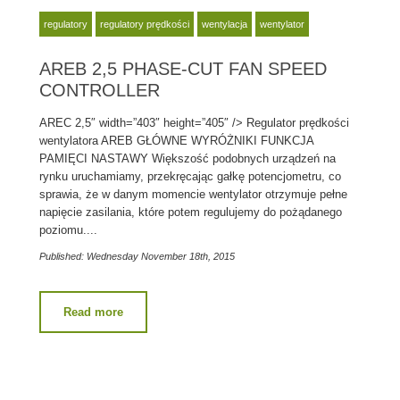
regulatory
regulatory prędkości
wentylacja
wentylator
AREB 2,5 PHASE-CUT FAN SPEED
CONTROLLER
AREC 2,5″ width=”403″ height=”405″ /> Regulator prędkości
wentylatora AREB GŁÓWNE WYRÓŻNIKI FUNKCJA
PAMIĘCI NASTAWY Większość podobnych urządzeń na
rynku uruchamiamy, przekręcając gałkę potencjometru, co
sprawia, że w danym momencie wentylator otrzymuje pełne
napięcie zasilania, które potem regulujemy do pożądanego
poziomu....
Published: Wednesday November 18th, 2015
Read more