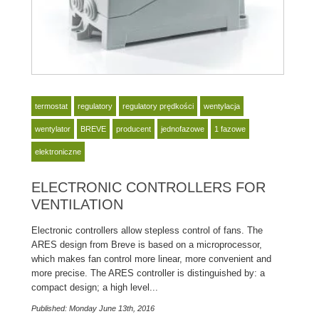
termostat
regulatory
regulatory prędkości
wentylacja
wentylator
BREVE
producent
jednofazowe
1 fazowe
elektroniczne
ELECTRONIC CONTROLLERS FOR
VENTILATION
Electronic controllers allow stepless control of fans. The
ARES design from Breve is based on a microprocessor,
which makes fan control more linear, more convenient and
more precise. The ARES controller is distinguished by: a
compact design; a high level...
Published: Monday June 13th, 2016