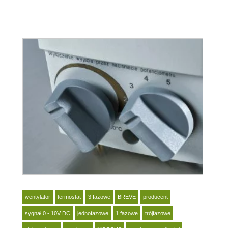
wentylator
termostat
3 fazowe
BREVE
producent
sygnał 0 - 10V DC
jednofazowe
1 fazowe
trójfazowe