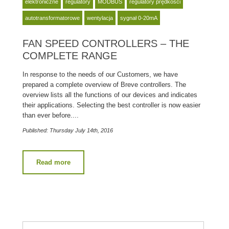
elektroniczne
regulatory
MODBUS
regulatory prędkości
autotransformatorowe
wentylacja
sygnał 0-20mA
FAN SPEED CONTROLLERS – THE
COMPLETE RANGE
In response to the needs of our Customers, we have
prepared a complete overview of Breve controllers. The
overview lists all the functions of our devices and indicates
their applications. Selecting the best controller is now easier
than ever before....
Published: Thursday July 14th, 2016
Read more